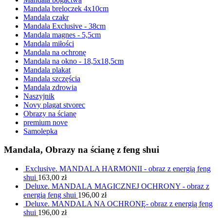
Mandala breloczek 4x10cm
Mandala czakr
Mandala Exclusive - 38cm
Mandala magnes - 5,5cm
Mandala miłości
Mandala na ochronę
Mandala na okno - 18,5x18,5cm
Mandala plakat
Mandala szczęścia
Mandala zdrowia
Naszyjnik
Novy plagat stvorec
Obrazy na ścianę
premium nove
Samolepka
Mandala, Obrazy na ścianę z feng shui
Exclusive. MANDALA HARMONII - obraz z energią feng
shui
163,00
zł
Deluxe. MANDALA MAGICZNEJ OCHRONY - obraz z
energią feng shui
196,00
zł
Deluxe. MANDALA NA OCHRONĘ- obraz z energią feng
shui
196,00
zł