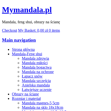
Mymandala.pl
Mandala, feng shui, obrazy na ścianę
Checkout
My Basket:
0,00
zł
0 items
Main navigation
Strona główna
Mandala-Feng shui
Mandala zdrowia
Mandala miłości
Mandala bogactwa
Mandala na ochronę
Łapacz snów
Mandala szczęścia
Anielska mandala
Łatwiejsze uczenie
Obrazy na ścianę
Rozmiar i materiał
Mandala magnes-5,5cm
Mandala na sklo 18x18cm