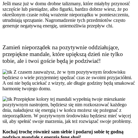
Jeśli masz już w domu drobne talizmany, które miałyby przynosić
szczęście lub pieniądze, albo figurki, bardzo dobrze wiesz, że po
określonym czasie robią wrażenie nieporządku w pomieszczeniu,
utrudniają sprzątanie. Nagromadzenie tych przedmiotów często
generuje negatywną energię, uniemożliwia przepływ chi.
Zamień nieporządek na pozytywnie oddziałujące,
przepiękne mandale, które upiększą dzień nie tylko
tobie, ale i twoi goście będą je podziwiać!
Z czasem zauważysz, że w tym pozytywnym środowisku
będziesz o wiele przyjemniej spędzać czas ze swoimi przyjaciółmi.
A oni nie będą uciekać z wizyty, ale długie godziny będą smakować
harmonię twojego domu.
Przepiękne kolory tej mandali wypełnią twoje mieszkanie
pozytywnym nastrojem, będziesz się nim rozkoszować każdego
dnia, naładujesz się energią i w końcu możesz się pożegnać z
nieporządkiem. W pozytywnym środowisku będziesz mieć więcej
sił, aby spełnić swoje marzenia, jak też rozwiązać swoje problemy.
Kochaj trochę również sam siebie i podaruj sobie tę godną
podziwu mandalę z energią feng shui!