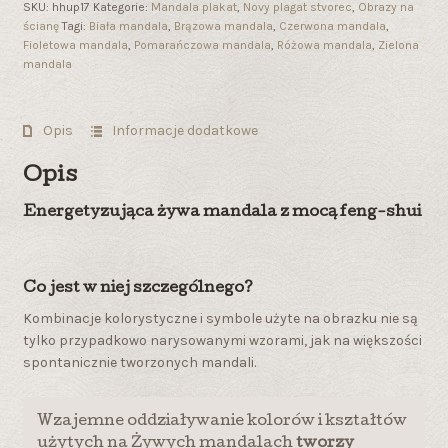
SKU:
hhup17
Kategorie:
Mandala plakat
,
Novy plagat stvorec
,
Obrazy na
ścianę
Tagi:
Biała mandala
,
Brązowa mandala
,
Czerwona mandala
,
Fioletowa mandala
,
Pomarańczowa mandala
,
Różowa mandala
,
Zielona
mandala
Opis
Informacje dodatkowe
Opis
Energetyzująca żywa mandala z mocą feng-shui
Co jest w niej szczególnego?
Kombinacje kolorystyczne i symbole użyte na obrazku nie są
tylko przypadkowo narysowanymi wzorami, jak na większości
spontanicznie tworzonych mandali.
Wzajemne oddziaływanie kolorów i kształtów
użytych na Żywych mandalach
tworzy