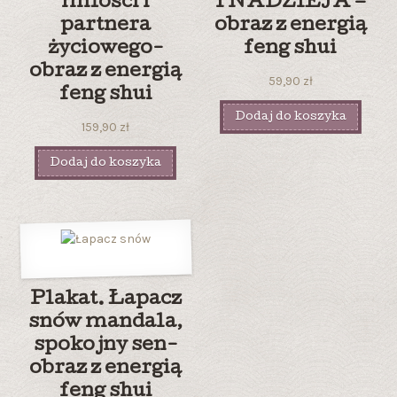
miłości i
I NADZIEJA –
partnera
obraz z energią
życiowego-
feng shui
obraz z energią
59,90
zł
feng shui
Dodaj do koszyka
159,90
zł
Dodaj do koszyka
Plakat. Łapacz
snów mandala,
spokojny sen-
obraz z energią
feng shui