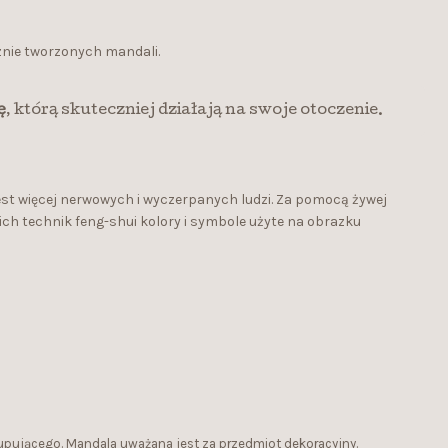
znie tworzonych mandali.
ę
, którą skuteczniej działają na swoje otoczenie.
est więcej nerwowych i wyczerpanych ludzi. Za pomocą żywej
ch technik feng-shui kolory i symbole użyte na obrazku
kupującego. Mandala uważana jest za przedmiot dekoracyjny.