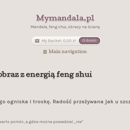
Mymandala.pl
Mandala, feng shui, obrazy na ścianę
My Basket:
0,00
zł
0 items
Main navigation
raz z energią feng shui
 ogniska i troskę. Radość przeżywana jak u szcz
 warto pomóc, a gdzie można powiedzieć „nie”