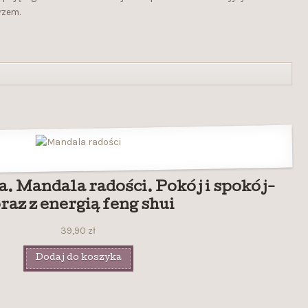
rzem.
 Mandala radości. Pokój i spokój-
raz z energią feng shui
39,90
zł
Dodaj do koszyka