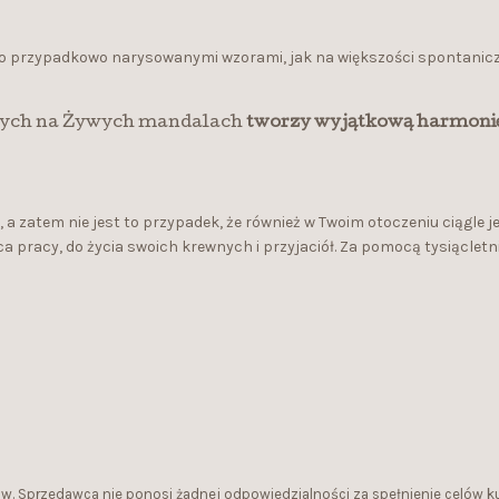
lko przypadkowo narysowanymi wzorami, jak na większości spontanic
ytych na Żywych mandalach
tworzy wyjątkową harmoni
 zatem nie jest to przypadek, że również w Twoim otoczeniu ciągle j
pracy, do życia swoich krewnych i przyjaciół. Za pomocą tysiącletni
ów. Sprzedawca nie ponosi żadnej odpowiedzialności za spełnienie celów 