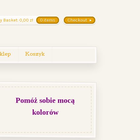
y Basket:
0,00
zł
0 items
Checkout
klep
Koszyk
Pomóż sobie mocą
kolorów