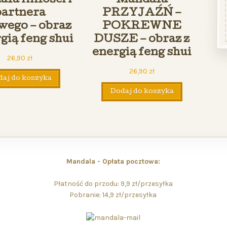
la miłości i
Mandala
partnera
PRZYJAŹŃ –
wego – obraz
POKREWNE
rgią feng shui
DUSZE – obraz z
energią feng shui
26,90
zł
26,90
zł
aj do koszyka
Dodaj do koszyka
Mandala - Opłata pocztowa:
Płatność do przodu: 9,9 zł/przesyłka
Pobranie: 14,9 zł/przesyłka