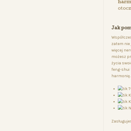
harm
otocz
Jak pom
Współczes
zatem nie 
więcej ne
możesz pr
życia swoi
feng-shui 
harmonię.
T
K
K
N
Zasługujes