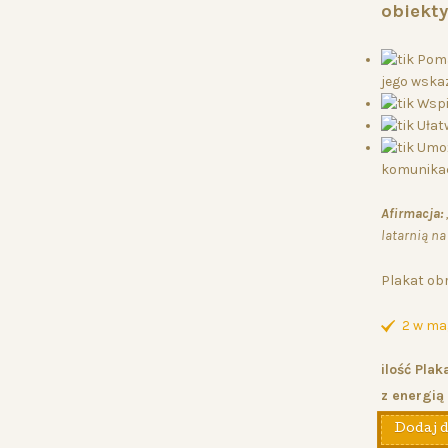
obiekt
Poma
jego wska
Wspi
Ułatw
Umoż
komunikac
Afirmacja:
latarnią na
Plakat ob
2 w ma
ilość Pla
z energią
Dodaj 