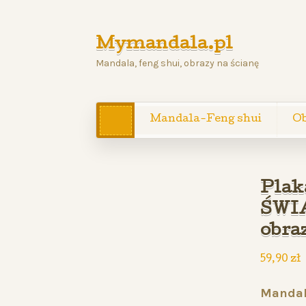
Mymandala.pl
Mandala, feng shui, obrazy na ścianę
Mandala-Feng shui
Ob
Plak
ŚWI
obraz
59,90
zł
Mandal