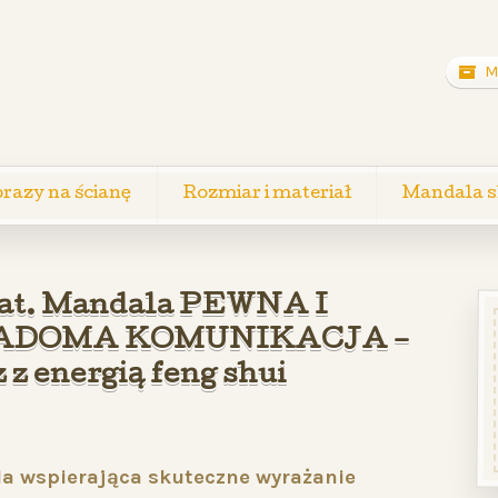
M
razy na ścianę
Rozmiar i materiał
Mandala s
at. Mandala PEWNA I
ADOMA KOMUNIKACJA –
 z energią feng shui
a wspierająca skuteczne wyrażanie