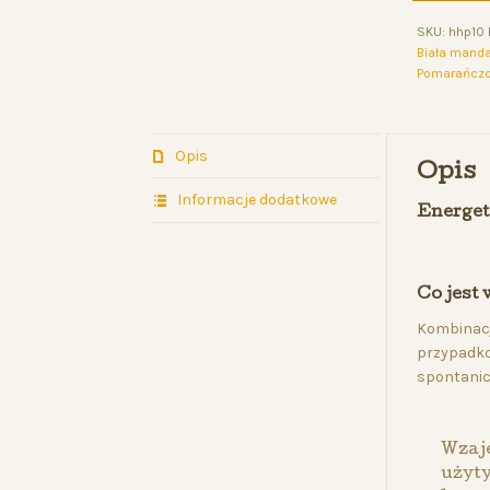
SKU:
hhp10
Biała manda
Pomarańcz
Opis
Opis
Informacje dodatkowe
Energet
Co jest 
Kombinacj
przypadko
spontanic
Wzaje
użyt