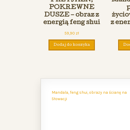
PRZYJAŹŃ,
Manda
POKREWNE
DUSZE – obraz z
życio
energią feng shui
z ene
59,90
zł
Dodaj do koszyka
Dod
Mandala, feng shui, obrazy na ścianę na
Słowacji