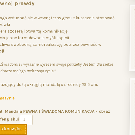
ywnej prawdy
ga wsłuchać się w wewnętrzny głos i skutecznie stosować
zówki
era szczerą i otwartą komunikację
ia jasne formułowanie myśli i opinii
liwia swobodną samorealizację poprzez pewność w
ji
„Świadomie i wyraźnie wyrażam swoje potrzeby. Jestem dla siebie
 drodze mojego twórczego życia.”
razujący dużą okrągłą mandalę o średnicy 29,5 cm.
gazynie
kat. Mandala PEWNA I ŚWIADOMA KOMUNIKACJA - obraz
 feng shui
do koszyka