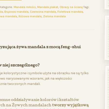
Kategorie:
Mandala miłości
,
Mandala plakat
,
Obrazy na ścianę
Tagi:
la
,
Brązowa mandala
,
Czerwona mandala
,
Fioletowa mandala
,
owa mandala
,
Różowa mandala
,
Zielona mandala
yzująca żywa mandala z mocą feng-shui
w niej szczególnego?
e kolorystyczne i symbole użyte na obrazku nie są tylko
wo narysowanymi wzorami, jak na większości
znie tworzonych mandali.
mne oddziaływanie kolorów i kształtów
ych na Żywych mandalach
tworzy wyjątkową