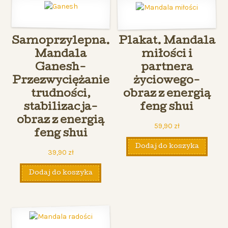
Samoprzylepna.
Plakat. Mandala
Mandala
miłości i
Ganesh-
partnera
Przezwyciężanie
życiowego-
trudności,
obraz z energią
stabilizacja-
feng shui
obraz z energią
59,90
zł
feng shui
Dodaj do koszyka
39,90
zł
Dodaj do koszyka