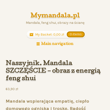
Mymandala.pl
Mandala, feng shui, obrazy na ścianę
My Basket:
0,00
zł
0 items
Main navigation
Naszyjnik. Mandala
SZCZĘŚCIE – obraz z energią
feng shui
63,90
zł
Mandala wspierająca empatię, ciepło
domowego ogniska i troskę. Radość