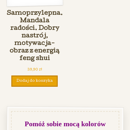
Samoprzylepna.
Mandala
radości. Dobry
nastrój,
motywacja-
obraz z energią
feng shui
39,90
zł
Dodaj do koszyka
Pomóż sobie mocą kolorów