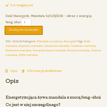
2 w magazynie
ilość Naszyjnik. Mandala SZCZĘŚCIE - obraz z energią
feng shui
Dodaj do koszyka
SKU:
hhlm23
Kategorie:
Mandala szczęścia
,
Naszyjnik
Tagi:
Biała
mandala
,
Brązowa mandala
,
Czerwona mandala
,
Fioletowa mandala
,
Niebieska mandala
,
Pomarańczowa mandala
,
Różowa mandala
,
Zielona
mandala
,
Żółta mandala
Opis
Informacje dodatkowe
Opis
Energetyzująca żywa mandala z mocą feng-shui
Co jest w niej szczególnego?