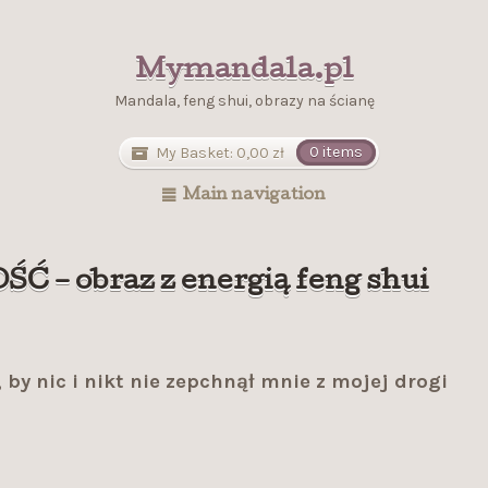
Mymandala.pl
Mandala, feng shui, obrazy na ścianę
My Basket:
0,00
zł
0 items
Main navigation
 – obraz z energią feng shui
by nic i nikt nie zepchnął mnie z mojej drogi