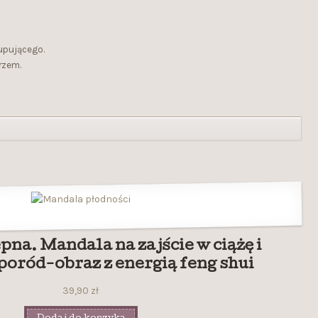
kupującego.
rzem.
na. Mandala na zajście w ciążę i
poród-obraz z energią feng shui
39,90
zł