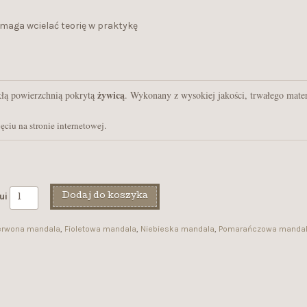
maga wcielać teorię w praktykę
 żywicą
kłą powierzchnią pokrytą
ciu na stronie internetowej.
ui
Dodaj do koszyka
erwona mandala
,
Fioletowa mandala
,
Niebieska mandala
,
Pomarańczowa manda