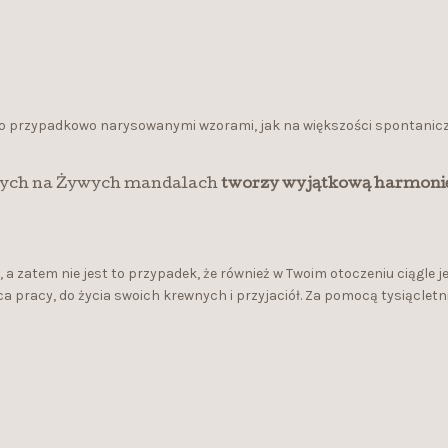
lko przypadkowo narysowanymi wzorami, jak na większości spontanic
ytych na Żywych mandalach
tworzy wyjątkową harmoni
 zatem nie jest to przypadek, że również w Twoim otoczeniu ciągle j
pracy, do życia swoich krewnych i przyjaciół. Za pomocą tysiącletni