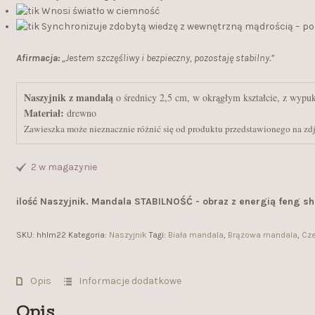
Wnosi światło w ciemność
Synchronizuje zdobytą wiedzę z wewnętrzną mądrością – po
Afirmacja:
„Jestem szczęśliwy i bezpieczny, pozostaję stabilny.”
Naszyjnik z mandalą
 o średnicy 2,5 cm, w okrągłym kształcie, z wypu
Materiał:
Zawieszka może nieznacznie różnić się od produktu przedstawionego na zdję
2 w magazynie
ilość Naszyjnik. Mandala STABILNOŚĆ - obraz z energią feng sh
SKU:
hhlm22
Kategoria:
Naszyjnik
Tagi:
Biała mandala
,
Brązowa mandala
,
Cz
Opis
Informacje dodatkowe
Opis