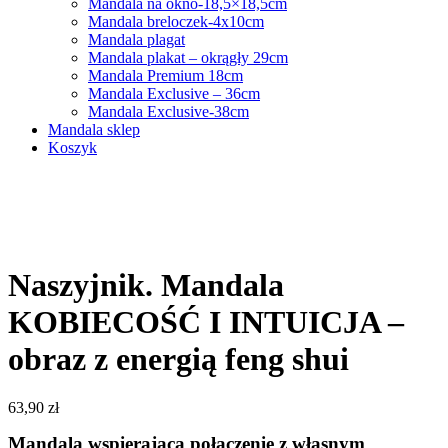
Mandala na okno-18,5×18,5cm
Mandala breloczek-4x10cm
Mandala plagat
Mandala plakat – okrągły 29cm
Mandala Premium 18cm
Mandala Exclusive – 36cm
Mandala Exclusive-38cm
Mandala sklep
Koszyk
Naszyjnik. Mandala
KOBIECOŚĆ I INTUICJA –
obraz z energią feng shui
63,90
zł
Mandala wspierająca połączenie z własnym