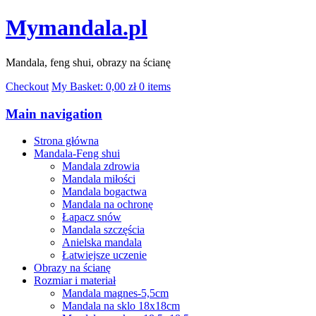
Mymandala.pl
Mandala, feng shui, obrazy na ścianę
Checkout
My Basket:
0,00
zł
0 items
Main navigation
Strona główna
Mandala-Feng shui
Mandala zdrowia
Mandala miłości
Mandala bogactwa
Mandala na ochronę
Łapacz snów
Mandala szczęścia
Anielska mandala
Łatwiejsze uczenie
Obrazy na ścianę
Rozmiar i materiał
Mandala magnes-5,5cm
Mandala na sklo 18x18cm