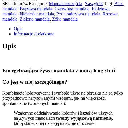
SKU:
hhlm24
Kategorie:
Mandala szczęścia
,
Naszyjnik
Tagi:
Biała
mandala
,
Brązowa mandala
,
Czerwona mandala
,
Fioletowa
mandala
,
Niebieska mandala
,
Pomarańczowa mandala
,
Różowa
mandala
,
Zielona mandala
,
Żółta mandala
Opis
Informacje dodatkowe
Opis
Energetyzująca żywa mandala z mocą feng-shui
Co jest w niej szczególnego?
Kombinacje kolorystyczne i symbole użyte na obrazku nie są tylko
przypadkowo narysowanymi wzorami, jak na większości
spontanicznie tworzonych mandali.
Wzajemne oddziaływanie kolorów i kształtów użytych
na Żywych mandalach
tworzy wyjątkową harmonię
,
którą skuteczniej działają na swoje otoczenie.