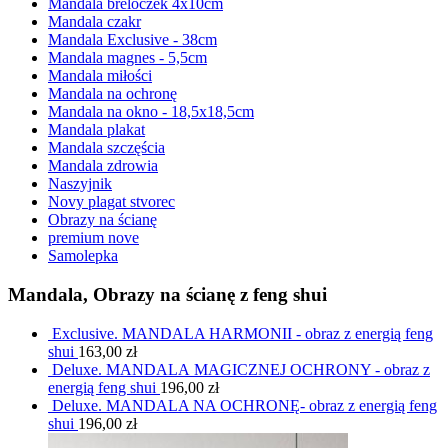
Mandala breloczek 4x10cm
Mandala czakr
Mandala Exclusive - 38cm
Mandala magnes - 5,5cm
Mandala miłości
Mandala na ochronę
Mandala na okno - 18,5x18,5cm
Mandala plakat
Mandala szczęścia
Mandala zdrowia
Naszyjnik
Novy plagat stvorec
Obrazy na ścianę
premium nove
Samolepka
Mandala, Obrazy na ścianę z feng shui
Exclusive. MANDALA HARMONII - obraz z energią feng
shui
163,00
zł
Deluxe. MANDALA MAGICZNEJ OCHRONY - obraz z
energią feng shui
196,00
zł
Deluxe. MANDALA NA OCHRONĘ- obraz z energią feng
shui
196,00
zł