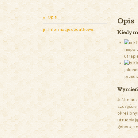
Opis
Opis
Informacje dodatkowe
Kiedy m
kt
niepor
utrapi
Ki
jakośc
przeds
Wymień j
Jeśli masz
szczęście 
określony
utrudniaj
generuje n