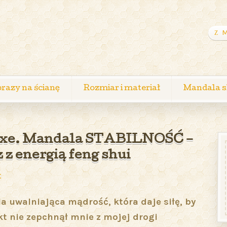
M
razy na ścianę
Rozmiar i materiał
Mandala s
xe. Mandala STABILNOŚĆ –
 z energią feng shui
ł
 uwalniająca mądrość, która daje siłę, by
ikt nie zepchnął mnie z mojej drogi