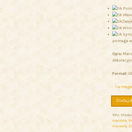
Poma
Manda
Zwię
Wnos
Sync
pomaga wc
Opis:
Manda
dekoracyjn
Format:
Ob
1 w maga
Dodaj 
SKU:
hhxdp
mandala
,
F
mandala
,
Ż