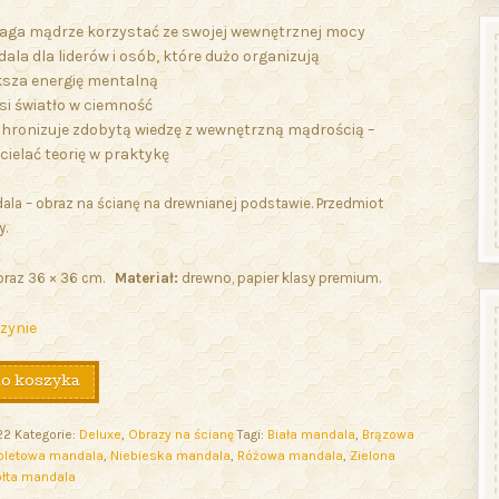
ga mądrze korzystać ze swojej wewnętrznej mocy
la dla liderów i osób, które dużo organizują
ksza energię mentalną
i światło w ciemność
hronizuje zdobytą wiedzę z wewnętrzną mądrością –
ielać teorię w praktykę
la – obraz na ścianę na drewnianej podstawie. Przedmiot
y.
raz 36 × 36 cm.
Materiał:
drewno, papier klasy premium.
zynie
do koszyka
22
Kategorie:
Deluxe
,
Obrazy na ścianę
Tagi:
Biała mandala
,
Brązowa
ioletowa mandala
,
Niebieska mandala
,
Różowa mandala
,
Zielona
ółta mandala