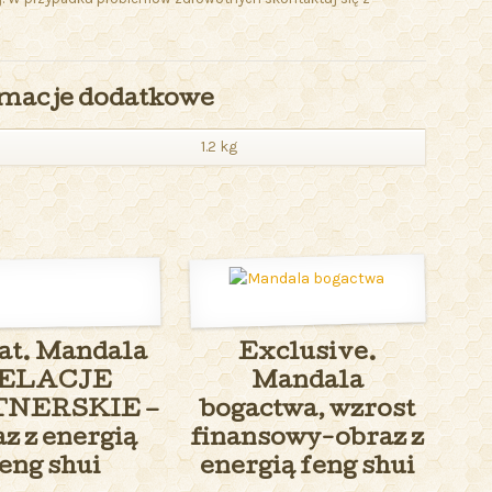
macje dodatkowe
1.2 kg
at. Mandala
Exclusive.
ELACJE
Mandala
NERSKIE –
bogactwa, wzrost
z z energią
finansowy-obraz z
eng shui
energią feng shui