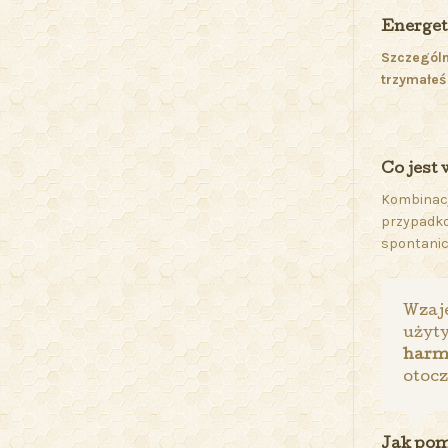
Energet
Szczególn
trzymałeś
Co jest 
Kombinacj
przypadko
spontanic
Wzaje
użyt
harm
otocz
Jak pom