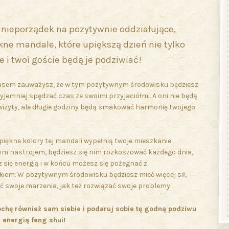
nieporządek na pozytywnie oddziałujące,
kne mandale, które upiększą dzień nie tylko
le i twoi goście będą je podziwiać!
asem zauważysz, że w tym pozytywnym środowisku będziesz
zyjemniej spędzać czas ze swoimi przyjaciółmi. A oni nie będą
wizyty, ale długie godziny będą smakować harmonię twojego
iękne kolory tej mandali wypełnią twoje mieszkanie
m nastrojem, będziesz się nim rozkoszować każdego dnia,
 się energią i w końcu możesz się pożegnać z
kiem. W pozytywnym środowisku będziesz mieć więcej sił,
ć swoje marzenia, jak też rozwiązać swoje problemy.
ochę również sam siebie i podaruj sobie tę godną podziwu
 energią feng shui!