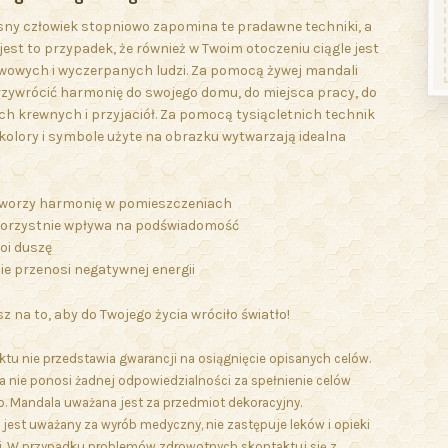
ny człowiek stopniowo zapomina te pradawne techniki, a
jest to przypadek, że również w Twoim otoczeniu ciągle jest
rwowych i wyczerpanych ludzi. Za pomocą żywej mandali
zywrócić harmonię do swojego domu, do miejsca pracy, do
ch krewnych i przyjaciół. Za pomocą tysiącletnich technik
kolory i symbole użyte na obrazku wytwarzają idealna
worzy harmonię w pomieszczeniach
orzystnie wpływa na podświadomość
oi duszę
ie przenosi negatywnej energii
z na to, aby do Twojego życia wróciło światło!
ktu nie przedstawia gwarancji na osiągnięcie opisanych celów.
 nie ponosi żadnej odpowiedzialności za spełnienie celów
. Mandala uważana jest za przedmiot dekoracyjny.
 jest uważany za wyrób medyczny, nie zastępuje leków i opieki
. W przypadku problemów zdrowotnych skontaktuj się z