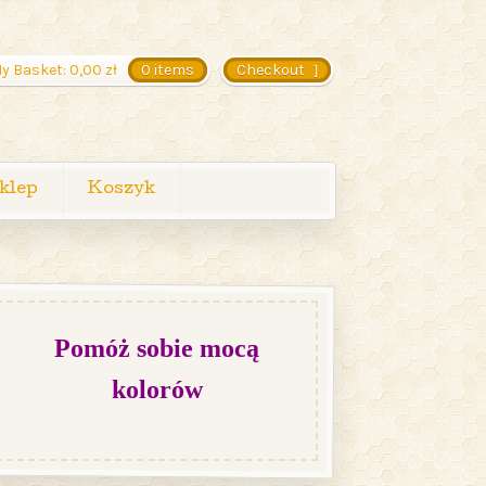
y Basket:
0,00
zł
0 items
Checkout
klep
Koszyk
Pomóż sobie mocą
kolorów