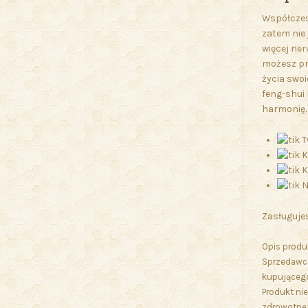
Współczes
zatem nie 
więcej ne
możesz pr
życia swoi
feng-shui 
harmonię.
T
K
K
N
Zasługujes
Opis produ
Sprzedawca
kupującego
Produkt nie
zdrowotnej