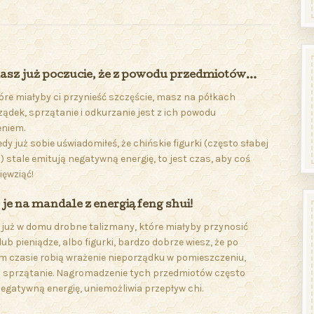
asz już poczucie, że z powodu przedmiotów…
óre miałyby ci przynieść szczęście, masz na półkach
ządek, sprzątanie i odkurzanie jest z ich powodu
eniem.
edy już sobie uświadomiłeś, że chińskie figurki (często słabej
i) stale emitują negatywną energię, to jest czas, aby coś
ięwziąć!
e na mandale z energią feng shui!
 już w domu drobne talizmany, które miałyby przynosić
lub pieniądze, albo figurki, bardzo dobrze wiesz, że po
m czasie robią wrażenie nieporządku w pomieszczeniu,
ą sprzątanie. Nagromadzenie tych przedmiotów często
egatywną energię, uniemożliwia przepływ chi.