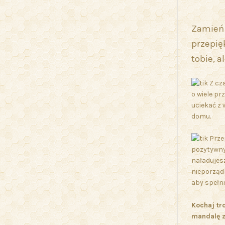
Zamień 
przepię
tobie, a
Z cz
o wiele pr
uciekać z 
domu.
Przep
pozytywny
naładujesz
nieporząd
aby spełni
Kochaj tr
mandalę z