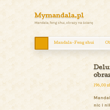
Mymandala.pl
Mandala, feng shui, obrazy na ścianę
Mandala-Feng shui
Ob
Delu
obraz
196,00
z
Mandala
nic i n