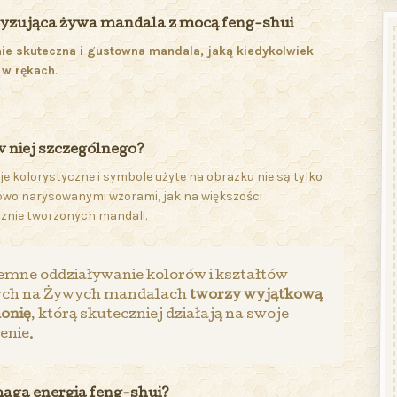
yzująca żywa mandala z mocą feng-shui
ie skuteczna i gustowna mandala, jaką kiedykolwiek
 w rękach
.
w niej szczególnego?
e kolorystyczne i symbole użyte na obrazku nie są tylko
wo narysowanymi wzorami, jak na większości
znie tworzonych mandali.
mne oddziaływanie kolorów i kształtów
ych na Żywych mandalach
tworzy wyjątkową
onię
, którą skuteczniej działają na swoje
enie.
aga energia feng-shui?