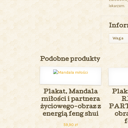
lekarzem.
Infor
Waga
Podobne produkty
Plakat. Mandala
Plak
miłości i partnera
R
życiowego-obraz z
PART
energią feng shui
obra
f
59,90
zł