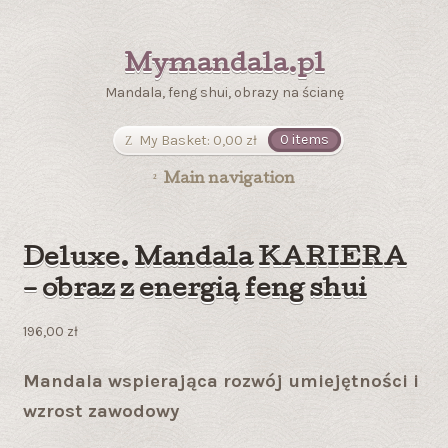
Mymandala.pl
Mandala, feng shui, obrazy na ścianę
My Basket:
0,00
zł
0 items
Main navigation
Deluxe. Mandala KARIERA
– obraz z energią feng shui
196,00
zł
Mandala wspierająca rozwój umiejętności i
wzrost zawodowy