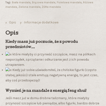
Tagi:
Biała mandala
,
Brązowa mandala
,
Fioletowa mandala
,
Różowa
mandala
,
Zielona mandala
,
Żółta mandala
Opis
Informacje dodatkowe
Opis
Kiedy masz już poczucie, że z powodu
przedmiotów…
które miałyby ci przynieść szczęście, masz na półkach
nieporządek, sprzątanie i odkurzanie jest z ich powodu
utrapieniem.
Kiedy już sobie uświadomiłeś, że chińskie figurki (często
słabej jakości) stale emitują negatywną energię, to jest czas,
aby coś przedsięwziąć!
Wymień je na mandale z energią feng shui!
Jeśli masz już w domu drobne talizmany, które miałyby
przynosić szczęście lub pieniądze, albo figurki, bardzo dobrze