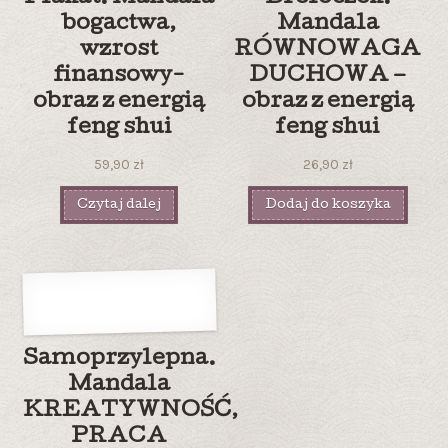
bogactwa,
Mandala
wzrost
RÓWNOWAGA
finansowy-
DUCHOWA –
obraz z energią
obraz z energią
feng shui
feng shui
59,90
zł
26,90
zł
Czytaj dalej
Dodaj do koszyka
Samoprzylepna.
Mandala
KREATYWNOŚĆ,
PRACA