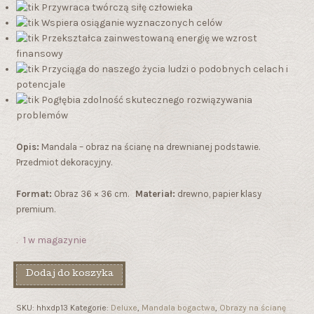
Przywraca twórczą siłę człowieka
Wspiera osiąganie wyznaczonych celów
Przekształca zainwestowaną energię w
e
wzrost
finansowy
Przyciąga do naszego życia ludzi o podobnych celach i
potencjale
Pogłębia zdolność skutecznego rozwiązywania
problemów
Opis:
Mandala – obraz na ścianę na drewnianej podstawie.
Przedmiot dekoracyjny.
Format:
Obraz 36 × 36 cm.
Materiał:
drewno, papier klasy
premium.
1 w magazynie
Dodaj do koszyka
SKU:
hhxdp13
Kategorie:
Deluxe
,
Mandala bogactwa
,
Obrazy na ścianę