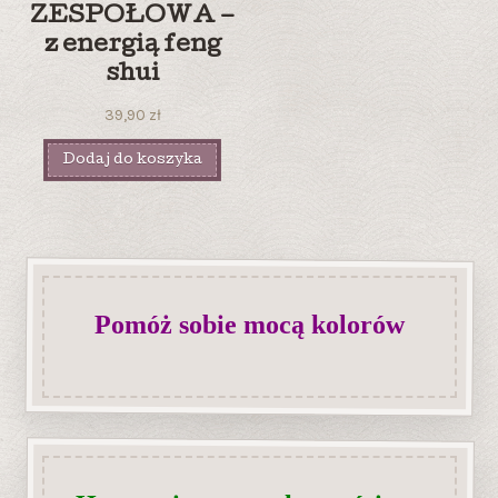
ZESPOŁOWA –
z energią feng
shui
39,90
zł
Dodaj do koszyka
Pomóż sobie mocą kolorów