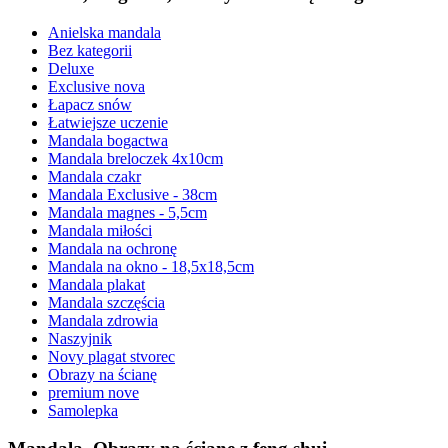
Anielska mandala
Bez kategorii
Deluxe
Exclusive nova
Łapacz snów
Łatwiejsze uczenie
Mandala bogactwa
Mandala breloczek 4x10cm
Mandala czakr
Mandala Exclusive - 38cm
Mandala magnes - 5,5cm
Mandala miłości
Mandala na ochronę
Mandala na okno - 18,5x18,5cm
Mandala plakat
Mandala szczęścia
Mandala zdrowia
Naszyjnik
Novy plagat stvorec
Obrazy na ścianę
premium nove
Samolepka