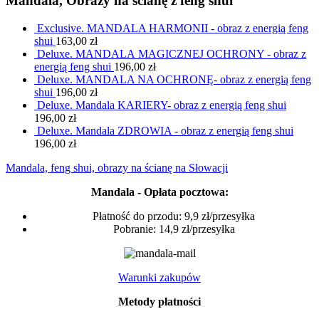
Mandala, Obrazy na ścianę z feng shui
Exclusive. MANDALA HARMONII - obraz z energią feng
shui
163,00
zł
Deluxe. MANDALA MAGICZNEJ OCHRONY - obraz z
energią feng shui
196,00
zł
Deluxe. MANDALA NA OCHRONĘ- obraz z energią feng
shui
196,00
zł
Deluxe. Mandala KARIERY- obraz z energią feng shui
196,00
zł
Deluxe. Mandala ZDROWIA - obraz z energią feng shui
196,00
zł
Mandala, feng shui, obrazy na ścianę na Słowacji
Mandala - Opłata pocztowa:
Płatność do przodu: 9,9 zł/przesyłka
Pobranie: 14,9 zł/przesyłka
Warunki zakupów
Metody płatności