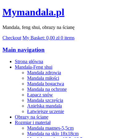
Mymandala.pl
Mandala, feng shui, obrazy na ścianę
Checkout
My Basket:
0,00
zł
0 items
Main navigation
Strona główna
Mandala-Feng shui
Mandala zdrowia
Mandala miłości
Mandala bogactwa
Mandala na ochronę
Łapacz snów
Mandala szczęścia
Anielska mandala
Łatwiejsze uczenie
Obrazy na ścianę
Rozmiar i materiał
Mandala magnes-5,5cm
Mandala na sklo 18x18cm