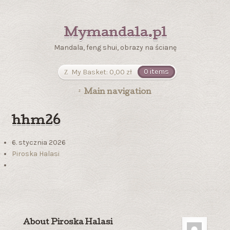
Mymandala.pl
Mandala, feng shui, obrazy na ścianę
My Basket:
0,00
zł
0 items
Main navigation
hhm26
6. stycznia 2026
Piroska Halasi
About Piroska Halasi