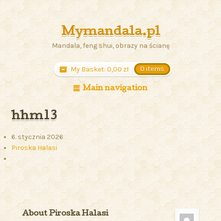
Mymandala.pl
Mandala, feng shui, obrazy na ścianę
My Basket:
0,00
zł
0 items
Main navigation
hhm13
6. stycznia 2026
Piroska Halasi
About Piroska Halasi