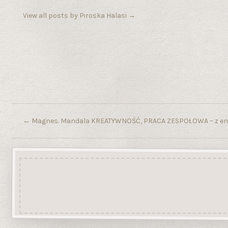
View all posts by Piroska Halasi
→
←
Magnes. Mandala KREATYWNOŚĆ, PRACA ZESPOŁOWA – z ener