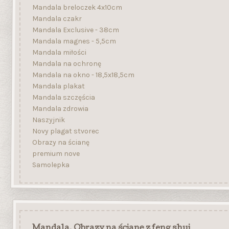
Mandala breloczek 4x10cm
Mandala czakr
Mandala Exclusive - 38cm
Mandala magnes - 5,5cm
Mandala miłości
Mandala na ochronę
Mandala na okno - 18,5x18,5cm
Mandala plakat
Mandala szczęścia
Mandala zdrowia
Naszyjnik
Novy plagat stvorec
Obrazy na ścianę
premium nove
Samolepka
Mandala, Obrazy na ścianę z feng shui