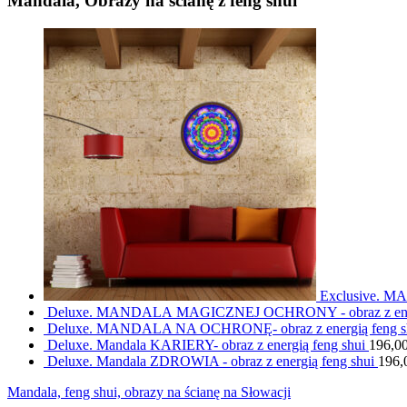
Mandala, Obrazy na ścianę z feng shui
Exclusive. M
Deluxe. MANDALA MAGICZNEJ OCHRONY - obraz z energ
Deluxe. MANDALA NA OCHRONĘ- obraz z energią feng s
Deluxe. Mandala KARIERY- obraz z energią feng shui
196,0
Deluxe. Mandala ZDROWIA - obraz z energią feng shui
196,
Mandala, feng shui, obrazy na ścianę na Słowacji