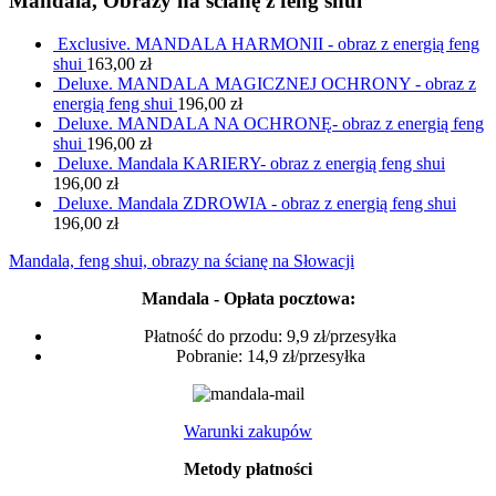
Mandala, Obrazy na ścianę z feng shui
Exclusive. MANDALA HARMONII - obraz z energią feng
shui
163,00
zł
Deluxe. MANDALA MAGICZNEJ OCHRONY - obraz z
energią feng shui
196,00
zł
Deluxe. MANDALA NA OCHRONĘ- obraz z energią feng
shui
196,00
zł
Deluxe. Mandala KARIERY- obraz z energią feng shui
196,00
zł
Deluxe. Mandala ZDROWIA - obraz z energią feng shui
196,00
zł
Mandala, feng shui, obrazy na ścianę na Słowacji
Mandala - Opłata pocztowa:
Płatność do przodu: 9,9 zł/przesyłka
Pobranie: 14,9 zł/przesyłka
Warunki zakupów
Metody płatności