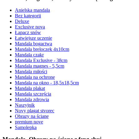
Anielska mandala
Bez kategorii
Deluxe
Exclusive nova
Łapacz snów
Łatwiejsze uczenie
Mandala bogactwa
Mandala breloczek 4x10cm
Mandala czakr
Mandala Exclusive - 38cm
Mandala magnes - 5,5cm
Mandala miłości
Mandala na ochronę
Mandala na okno - 18,5x18,5cm
Mandala plakat
Mandala szczęścia
Mandala zdrowia
Naszyjnik
Novy plagat stvorec
Obrazy na ścianę
premium nove
Samolepka