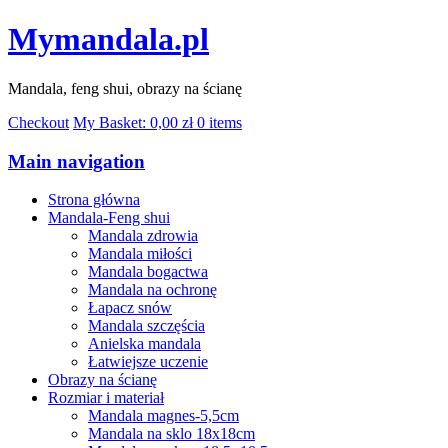
Mymandala.pl
Mandala, feng shui, obrazy na ścianę
Checkout
My Basket:
0,00
zł
0 items
Main navigation
Strona główna
Mandala-Feng shui
Mandala zdrowia
Mandala miłości
Mandala bogactwa
Mandala na ochronę
Łapacz snów
Mandala szczęścia
Anielska mandala
Łatwiejsze uczenie
Obrazy na ścianę
Rozmiar i materiał
Mandala magnes-5,5cm
Mandala na sklo 18x18cm