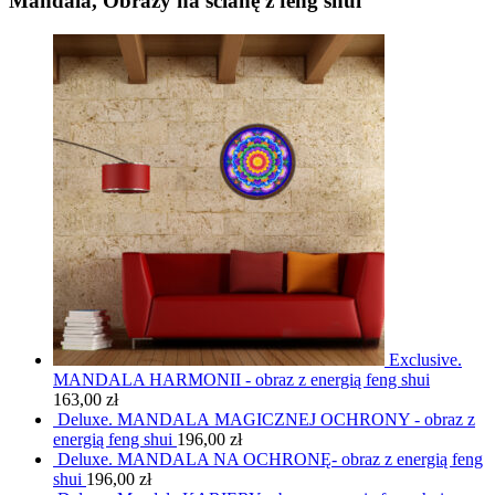
Mandala, Obrazy na ścianę z feng shui
Exclusive.
MANDALA HARMONII - obraz z energią feng shui
163,00
zł
Deluxe. MANDALA MAGICZNEJ OCHRONY - obraz z
energią feng shui
196,00
zł
Deluxe. MANDALA NA OCHRONĘ- obraz z energią feng
shui
196,00
zł