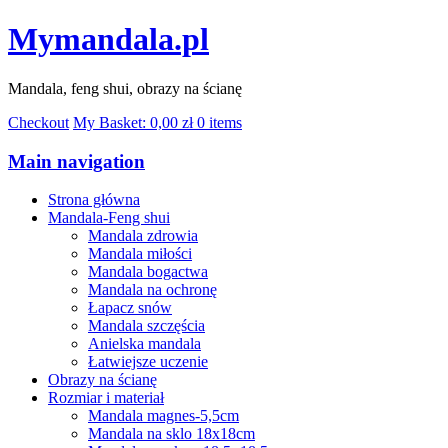
Mymandala.pl
Mandala, feng shui, obrazy na ścianę
Checkout
My Basket:
0,00
zł
0 items
Main navigation
Strona główna
Mandala-Feng shui
Mandala zdrowia
Mandala miłości
Mandala bogactwa
Mandala na ochronę
Łapacz snów
Mandala szczęścia
Anielska mandala
Łatwiejsze uczenie
Obrazy na ścianę
Rozmiar i materiał
Mandala magnes-5,5cm
Mandala na sklo 18x18cm