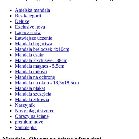
Anielska mandala
Bez kategorii
Deluxe
Exclusive nova
Łapacz snów
Łatwiejsze uczenie
Mandala bogactwa
Mandala breloczek 4x10cm
Mandala czakr
Mandala Exclusive - 38cm
Mandala magnes - 5,5cm
Mandala miłości
Mandala na ochronę
Mandala na okno - 18,5x18,5cm
Mandala plakat
Mandala szczęścia
Mandala zdrowia
Naszyjnik
Novy plagat stvorec
Obrazy na ścianę
premium nove
Samolepka