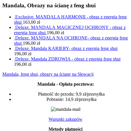
Mandala, Obrazy na ścianę z feng shui
Exclusive. MANDALA HARMONII - obraz z energią feng
shui
163,00
zł
Deluxe. MANDALA MAGICZNEJ OCHRONY - obraz z
energią feng shui
196,00
zł
Deluxe. MANDALA NA OCHRONĘ- obraz z energią feng
shui
196,00
zł
Deluxe. Mandala KARIERY- obraz z energią feng shui
196,00
zł
Deluxe. Mandala ZDROWIA - obraz z energią feng shui
196,00
zł
Mandala, feng shui, obrazy na ścianę na Słowacji
Mandala - Opłata pocztowa:
Płatność do przodu: 9,9 zł/przesyłka
Pobranie: 14,9 zł/przesyłka
Warunki zakupów
Metody płatności