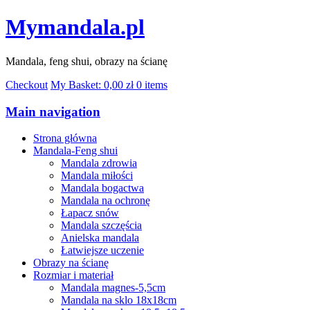
Mymandala.pl
Mandala, feng shui, obrazy na ścianę
Checkout
My Basket:
0,00
zł
0 items
Main navigation
Strona główna
Mandala-Feng shui
Mandala zdrowia
Mandala miłości
Mandala bogactwa
Mandala na ochronę
Łapacz snów
Mandala szczęścia
Anielska mandala
Łatwiejsze uczenie
Obrazy na ścianę
Rozmiar i materiał
Mandala magnes-5,5cm
Mandala na sklo 18x18cm