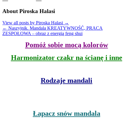
About Piroska Halasi
View all posts by Piroska Halasi
→
←
Naszyjnik. Mandala KREATYWNOŚĆ, PRACA
ZESPOŁOWA – obraz z energią feng shui
Pomóż sobie mocą kolorów
Harmonizator czakr na ścianę i inne
Rodzaje mandali
Łapacz snów mandala