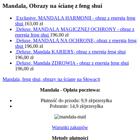
Mandala, Obrazy na ścianę z feng shui
Exclusive. MANDALA HARMONII - obraz z energią feng
shui
163,00
zł
Deluxe. MANDALA MAGICZNEJ OCHRONY - obraz z
energią feng shui
196,00
zł
Deluxe. MANDALA NA OCHRONĘ- obraz z energią feng
shui
196,00
zł
Deluxe. Mandala KARIERY- obraz z energią feng shui
196,00
zł
Deluxe. Mandala ZDROWIA - obraz z energią feng shui
196,00
zł
Mandala, feng shui, obrazy na ścianę na Słowacji
Mandala - Opłata pocztowa:
Płatność do przodu: 9,9 zł/przesyłka
Pobranie: 14,9 zł/przesyłka
Warunki zakupów
Metody płatności