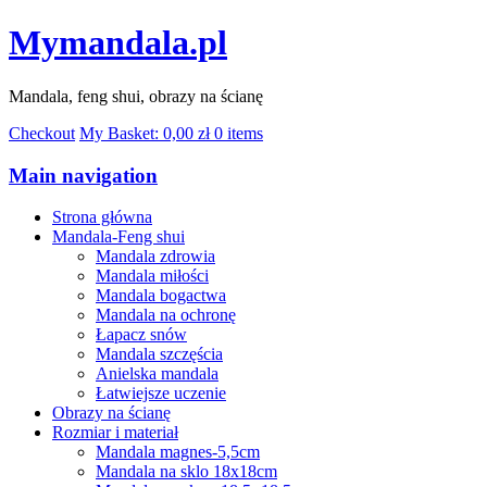
Mymandala.pl
Mandala, feng shui, obrazy na ścianę
Checkout
My Basket:
0,00
zł
0 items
Main navigation
Strona główna
Mandala-Feng shui
Mandala zdrowia
Mandala miłości
Mandala bogactwa
Mandala na ochronę
Łapacz snów
Mandala szczęścia
Anielska mandala
Łatwiejsze uczenie
Obrazy na ścianę
Rozmiar i materiał
Mandala magnes-5,5cm
Mandala na sklo 18x18cm