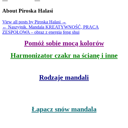
About Piroska Halasi
View all posts by Piroska Halasi
→
←
Naszyjnik. Mandala KREATYWNOŚĆ, PRACA
ZESPOŁOWA – obraz z energią feng shui
Pomóż sobie mocą kolorów
Harmonizator czakr na ścianę i inne
Rodzaje mandali
Łapacz snów mandala