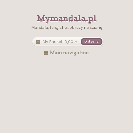
Mymandala.pl
Mandala, feng shui, obrazy na ścianę
My Basket:
0,00
zł
0 items
Main navigation