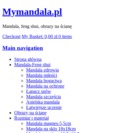
Mymandala.pl
Mandala, feng shui, obrazy na ścianę
Checkout
My Basket:
0,00
zł
0 items
Main navigation
Strona główna
Mandala-Feng shui
Mandala zdrowia
Mandala miłości
Mandala bogactwa
Mandala na ochronę
Łapacz snów
Mandala szczęścia
Anielska mandala
Łatwiejsze uczenie
Obrazy na ścianę
Rozmiar i materiał
Mandala magnes-5,5cm
Mandala na sklo 18x18cm