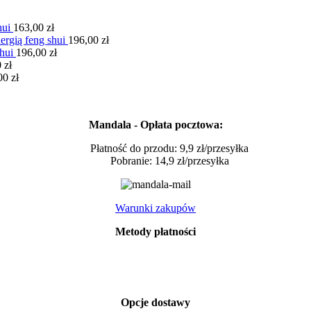
hui
163,00
zł
ią feng shui
196,00
zł
hui
196,00
zł
0
zł
00
zł
Mandala - Opłata pocztowa:
Płatność do przodu: 9,9 zł/przesyłka
Pobranie: 14,9 zł/przesyłka
Warunki zakupów
Metody płatności
Opcje dostawy