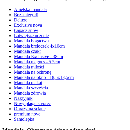
Anielska mandala
Bez kategorii
Deluxe
Exclusive nova
Łapacz snów
Łatwiejsze uczenie
Mandala bogactwa
Mandala breloczek 4x10cm
Mandala czakr
Mandala Exclusive - 38cm
Mandala magnes - 5,5cm
Mandala miłości
Mandala na ochronę
Mandala na okno - 18,5x18,5cm
Mandala plakat
Mandala szczęścia
Mandala zdrowia
Naszyjnik
Novy plagat stvorec
Obrazy na ścianę
premium nove
Samolepka