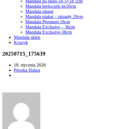
Mandala na okno-18,5×18,5cm
Mandala breloczek-4x10cm
Mandala plagat
Mandala plakat – okrągły 29cm
Mandala Premium 18cm
Mandala Exclusive – 36cm
Mandala Exclusive-38cm
Mandala sklep
Koszyk
20250715_175639
18. stycznia 2026
Piroska Halasi