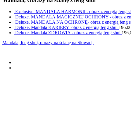
Mandala, Obrazy na ścianę z feng shui
Exclusive. MANDALA HARMONII - obraz z energią feng s
Deluxe. MANDALA MAGICZNEJ OCHRONY - obraz z energ
Deluxe. MANDALA NA OCHRONĘ- obraz z energią feng s
Deluxe. Mandala KARIERY- obraz z energią feng shui
196,0
Deluxe. Mandala ZDROWIA - obraz z energią feng shui
196,
Mandala, feng shui, obrazy na ścianę na Słowacji