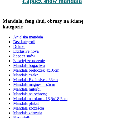
Łapacz snów mandala
Mandala, feng shui, obrazy na ścianę
kategorie
Anielska mandala
Bez kategorii
Deluxe
Exclusive nova
Łapacz snów
Łatwiejsze uczenie
Mandala bogactwa
Mandala breloczek 4x10cm
Mandala czakr
Mandala Exclusive - 38cm
Mandala magnes - 5,5cm
Mandala miłości
Mandala na ochronę
Mandala na okno - 18,5x18,5cm
Mandala plakat
Mandala szczęścia
Mandala zdrowia
Naszyjnik