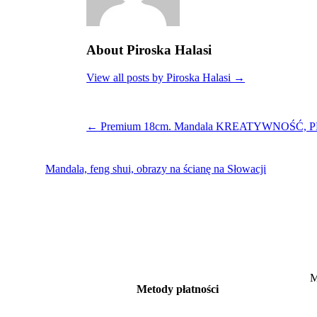
About Piroska Halasi
View all posts by Piroska Halasi
→
←
Premium 18cm. Mandala KREATYWNOŚĆ, PRA
Mandala, feng shui, obrazy na ścianę na Słowacji
M
Metody płatności