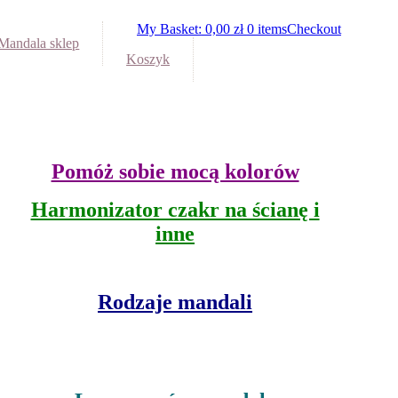
My Basket:
0,00
zł
0 items
Checkout
Mandala sklep
Koszyk
Pomóż sobie mocą kolorów
Harmonizator czakr na ścianę i
inne
Rodzaje mandali