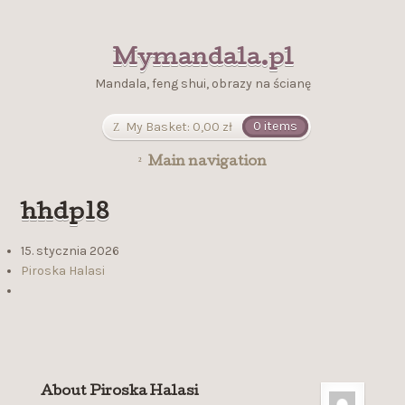
Mymandala.pl
Mandala, feng shui, obrazy na ścianę
My Basket:
0,00
zł
0 items
Main navigation
hhdp18
15. stycznia 2026
Piroska Halasi
About Piroska Halasi