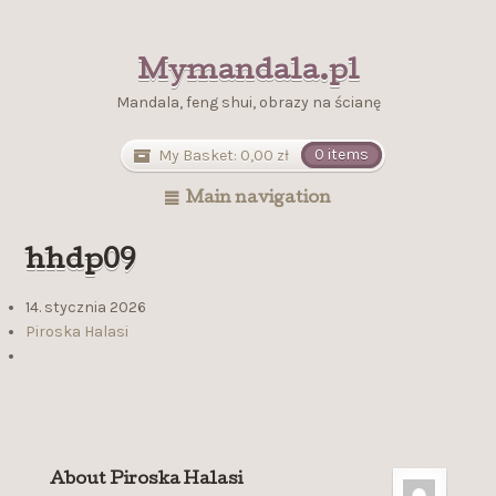
Mymandala.pl
Mandala, feng shui, obrazy na ścianę
My Basket:
0,00
zł
0 items
Main navigation
hhdp09
14. stycznia 2026
Piroska Halasi
About Piroska Halasi