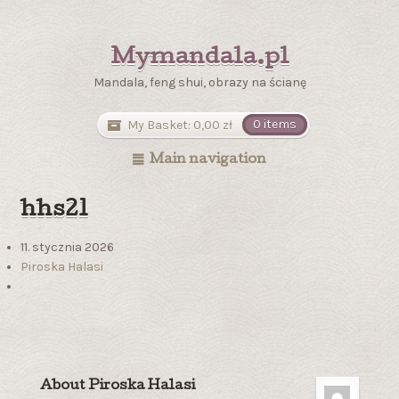
Mymandala.pl
Mandala, feng shui, obrazy na ścianę
My Basket:
0,00
zł
0 items
Main navigation
hhs21
11. stycznia 2026
Piroska Halasi
About Piroska Halasi