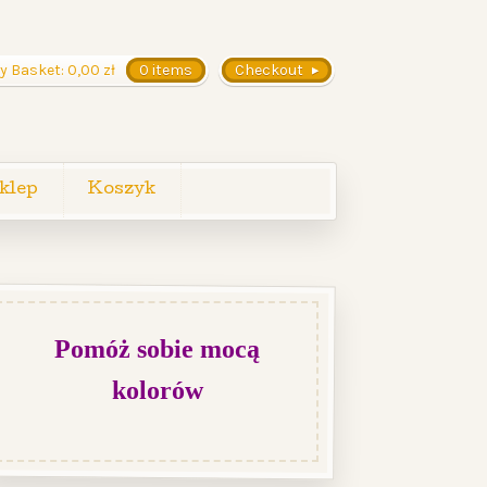
y Basket:
0,00
zł
0 items
Checkout
klep
Koszyk
Pomóż sobie mocą
kolorów