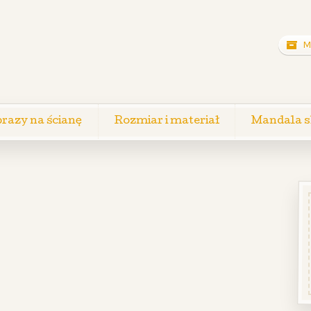
M
razy na ścianę
Rozmiar i materiał
Mandala s